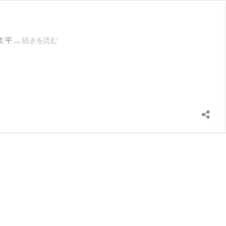
写
 平 …
続きを読む
真
を
撮
る
前
に
歯
の
白
い
斑
点
を
消
し
た
い