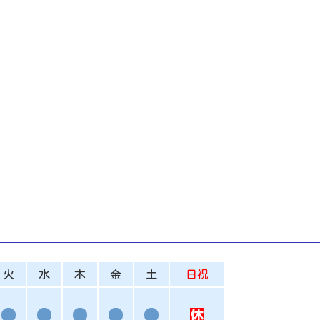
火
水
木
金
土
日祝