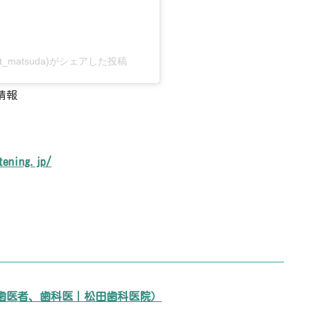
t_matsuda)がシェアした投稿
情報
tening.jp/
歯医者、歯科医｜松田歯科医院）