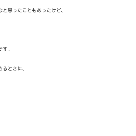
なと思ったこともあった
けど、
です。
きるときに、