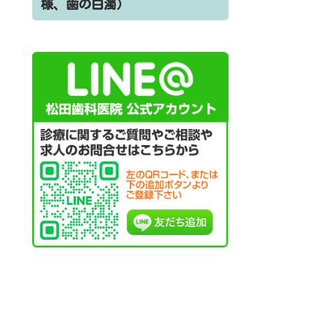
様、歯の白濁）