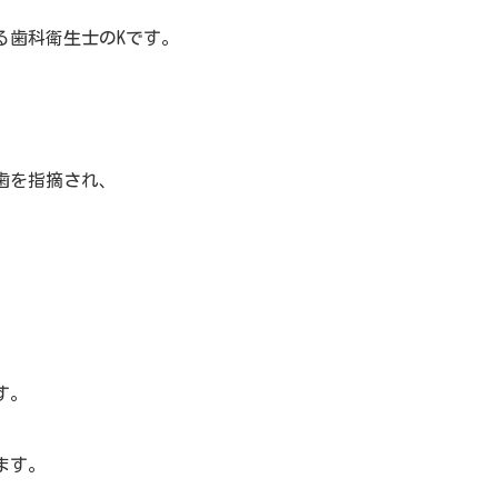
る歯科衛生士のKです。
歯を指摘され、
す。
ます。