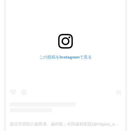
この投稿をInstagramで見る
新潟市西区の歯医者、歯科医｜松田歯科医院(@niigata_west_matsuda)がシェアした投稿